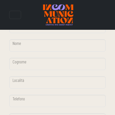
Contattaci. Vediamo dove può arrivare
il tuo progetto
Ragione Sociale
Nome
Cognome
Località
Telefono