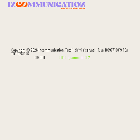
Copyright © 2026 Incommunication. Tutti i diritti riservati - P.Iva 10697710019 REA
TO - 1281046
CREDITI
0.010
grammi di CO2